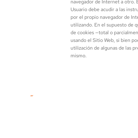
navegador de Internet a otro. 
Usuario debe acudir a las instr
por el propio navegador de Int
utilizando. En el supuesto de 
de cookies —total o parcialme
usando el Sitio Web, si bien po
utilización de algunas de las p
mismo.
© Asociación de Empresas del
Sector de las Instalaciones y la
Energía CIF-G78029204.
CONTACTO
Email:
ahorraconcaes@agremia.com
Teléfono
: 91 468 72 51