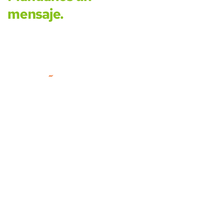
mensaje.
© Asociación de Empresas del
Sector de las Instalaciones y la
Energía CIF-G78029204.
CONTACTO
Email:
ahorraconcaes@agremia.com
Teléfono
: 91 468 72 51
Dirección
: C/ Antracita, 7, 2ª planta. - Madrid
28045
SOBRE AGREMIA
Asociación | info corporativa
Asóciate